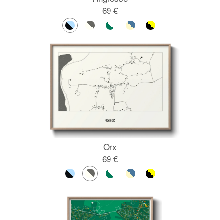
69 €
Orx
69 €