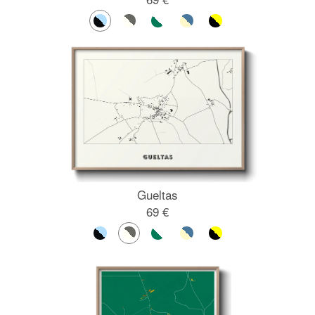
Gueltas
69 €