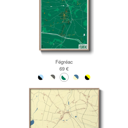
Fégréac
69 €